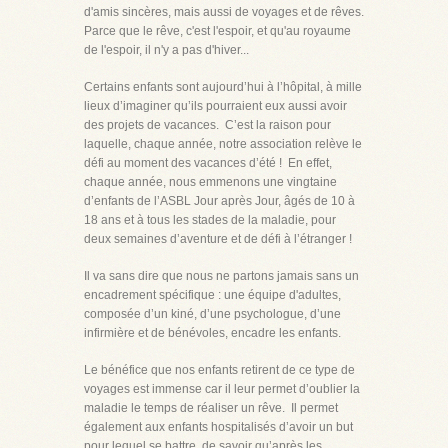
d'amis sincères, mais aussi de voyages et de rêves.
Parce que le rêve, c'est l'espoir, et qu'au royaume
de l'espoir, il n'y a pas d'hiver...
Certains enfants sont aujourd’hui à l’hôpital, à mille
lieux d’imaginer qu’ils pourraient eux aussi avoir
des projets de vacances. C’est la raison pour
laquelle, chaque année, notre association relève le
défi au moment des vacances d’été ! En effet,
chaque année, nous emmenons une vingtaine
d’enfants de l’ASBL Jour après Jour, âgés de 10 à
18 ans et à tous les stades de la maladie, pour
deux semaines d’aventure et de défi à l’étranger !
Il va sans dire que nous ne partons jamais sans un
encadrement spécifique : une équipe d'adultes,
composée d’un kiné, d’une psychologue, d’une
infirmière et de bénévoles, encadre les enfants.
Le bénéfice que nos enfants retirent de ce type de
voyages est immense car il leur permet d’oublier la
maladie le temps de réaliser un rêve. Il permet
également aux enfants hospitalisés d’avoir un but
pour lequel se battre, de savoir qu’après les