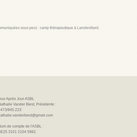
mmuniquées sous peu) : camp thérapeutique à Lanslevillard.
our Après Jour ASBL
athalie Vander Biest, Présidente :
0473/945.223
athalie.vanderbiest@gmail.com
um de compte de l'ASBL :
BE25 3101 2104 5982.