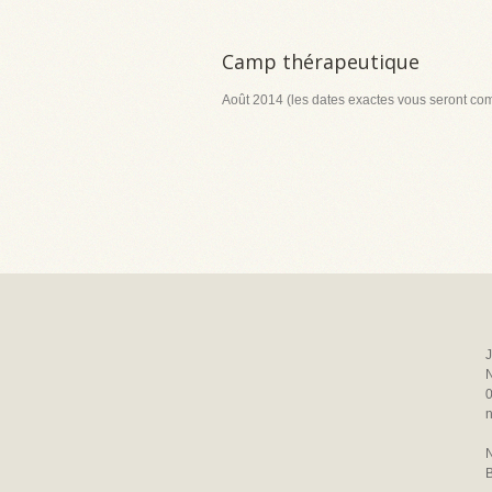
Camp thérapeutique
Août 2014 (les dates exactes vous seront co
J
N
n
N