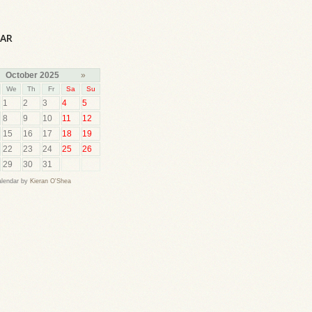
AR
October 2025
»
We
Th
Fr
Sa
Su
1
2
3
4
5
8
9
10
11
12
15
16
17
18
19
22
23
24
25
26
29
30
31
lendar by
Kieran O'Shea