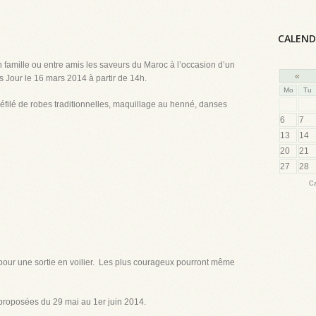
CALEND
n famille ou entre amis les saveurs du Maroc à l’occasion d’un
«
s Jour le 16 mars 2014 à partir de 14h.
Mo
Tu
éfilé de robes traditionnelles, maquillage au henné, danses
6
7
13
14
20
21
27
28
Ca
our une sortie en voilier. Les plus courageux pourront même
 proposées du 29 mai au 1
er
juin 2014.