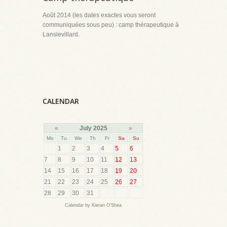
Août 2014 (les dates exactes vous seront
communiquées sous peu) : camp thérapeutique à
Lanslevillard.
CALENDAR
«
July 2025
»
Mo
Tu
We
Th
Fr
Sa
Su
1
2
3
4
5
6
7
8
9
10
11
12
13
14
15
16
17
18
19
20
21
22
23
24
25
26
27
28
29
30
31
Calendar by
Kieran O'Shea