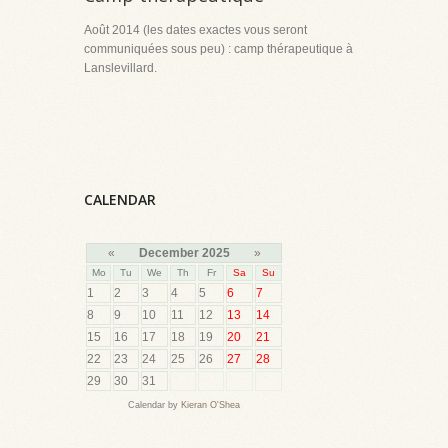
Août 2014 (les dates exactes vous seront
communiquées sous peu) : camp thérapeutique à
Lanslevillard.
CALENDAR
«
December 2025
»
Mo
Tu
We
Th
Fr
Sa
Su
1
2
3
4
5
6
7
8
9
10
11
12
13
14
15
16
17
18
19
20
21
22
23
24
25
26
27
28
29
30
31
Calendar by
Kieran O'Shea